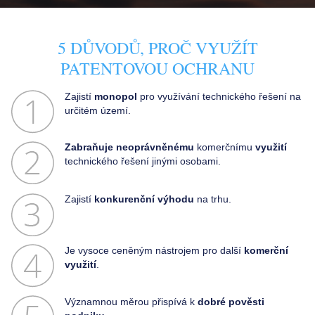
UŽITEČNÉ ODKAZY
KONTAKTY
5 DŮVODŮ, PROČ VYUŽÍT
PATENTOVOU OCHRANU
Zajistí
monopol
pro využívání technického řešení na
určitém území.
Zabraňuje neoprávněnému
komerčnímu
využití
technického řešení jinými osobami.
Zajistí
konkurenční výhodu
na trhu.
Je vysoce ceněným nástrojem pro další
komerční
využití
.
Významnou měrou přispívá k
dobré pověsti