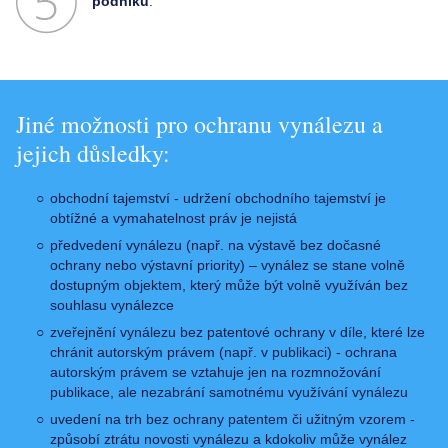
podniku
.
Jiné možnosti pro ochranu vynálezu a
jejich důsledky:
obchodní tajemství - udržení obchodního tajemství je
obtížné a vymahatelnost práv je nejistá
předvedení vynálezu (např. na výstavě bez dočasné
ochrany nebo výstavní priority) – vynález se stane volně
dostupným objektem, který může být volně využíván bez
souhlasu vynálezce
zveřejnění vynálezu bez patentové ochrany v díle, které lze
chránit autorským právem (např. v publikaci) - ochrana
autorským právem se vztahuje jen na rozmnožování
publikace, ale nezabrání samotnému využívání vynálezu
uvedení na trh bez ochrany patentem či užitným vzorem -
způsobí ztrátu novosti vynálezu a kdokoliv může vynález