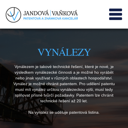
ÚVOD
PROVÁDÍME
VYNÁLEZY
Ochranné známky
Průmyslové vzory
Vynálezem je takové technické řešení, které je nové, je
Vynálezy
výsledkem vynálezecké činnosti a je možné ho vyrábět
nebo jinak využívat v různých oblastech hospodářství.
Užitné vzory
Vynález je možné chránit patentem. Pro udělení patentu
INFORMACE
musí mít vynález určitou vynálezeckou výši, musí tedy
splňovat přísné tvůrčí požadavky. Patentem lze chránit
Rešerše
technické řešení až 20 let.
Jak vytvořit značku
Na vynález se uděluje
patentová listina
.
Nekalá soutěž
Užitečné odkazy