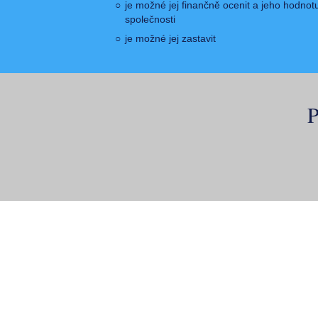
je možné jej finančně ocenit a jeho hodnotu
společnosti
je možné jej zastavit
P