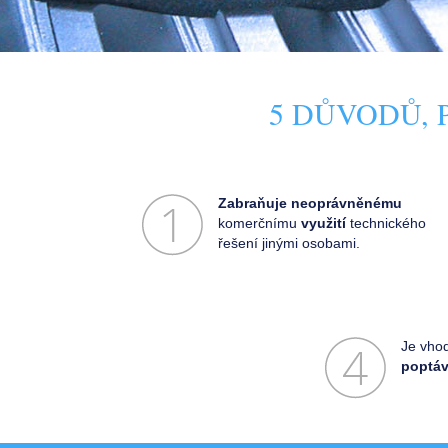
5 DŮVODŮ,
Zabraňuje neoprávněnému
komerčnímu
využití
technického
řešení jinými osobami.
Je vho
poptáv