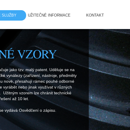
 SLUŽBY
UŽITEČNÉ INFORMACE
KONTAKT
NÉ VZORY
čuje jako tzv. malý patent. Uděluje se na
ké vynálezy (zařízení, nástroje, předměty
sou nové, přesahují rámec pouhé odborné
e vyrábět nebo jinak využívat v různých
. Užitným vzorem lze chránit technické
řešení až 10 let.
 se vydává
Osvědčení o zápisu
.