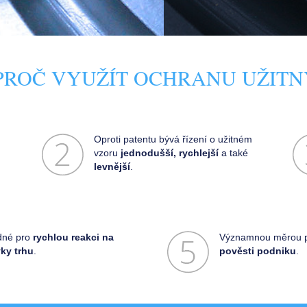
 PROČ VYUŽÍT OCHRANU UŽIT
Oproti patentu bývá řízení o užitném
vzoru
jednodušší, rychlejší
a také
levnější
.
dné pro
rychlou reakci na
Významnou měrou p
ky trhu
.
pověsti podniku
.