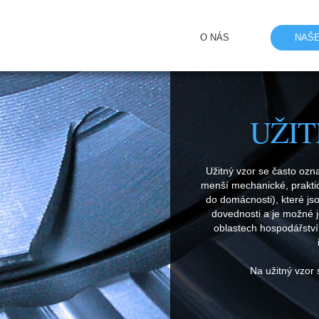
O NÁS
NAŠE
UŽIT
Užitný vzor se často ozna
menší mechanické, praktic
do domácnosti), které j
dovednosti a je možné j
oblastech hospodářství
Na užitný vzor