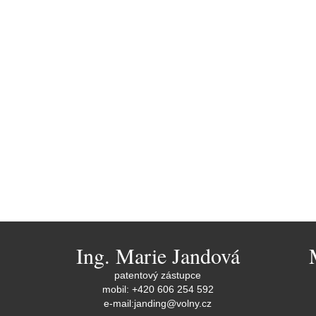
Ing. Marie Jandová
patentový zástupce
mobil: +420 606 254 592
e-mail:
janding@volny.cz