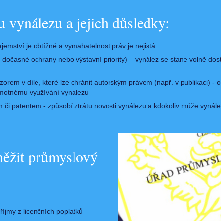
u vynálezu a jejich důsledky:
jemství je obtížné a vymahatelnost práv je nejistá
 dočasné ochrany nebo výstavní priority) – vynález se stane volně do
zorem v díle, které lze chránit autorským právem (např. v publikaci) -
amotnému využívání vynálezu
 či patentem - způsobí ztrátu novosti vynálezu a kdokoliv může vynál
ěžit průmyslový
říjmy z licenčních poplatků