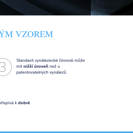
NÝM VZOREM
Standard vynálezecké činnosti může
mít
nižší úroveň
než u
patentovatelných vynálezů.
řispívá k
dobré